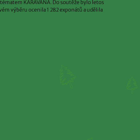
 s tématem KARAVANA. Do soutěže bylo letos
ivém výběru ocenila 1 282 exponátů a udělila