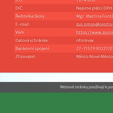
IČO:
72741830
DIČ:
Nejsme plátci DPH
Ředitelka školy:
Mgr. Martina Funt
E-mail:
zus.nmps@centru
Web:
https://www.zusn
Datová schránka:
nfnmvax
Bankovní spojení:
27-7157990227/0
Zřizovatel:
Město Nové Město
Webové stránky používají k po
Prohl
Copyright© Základ