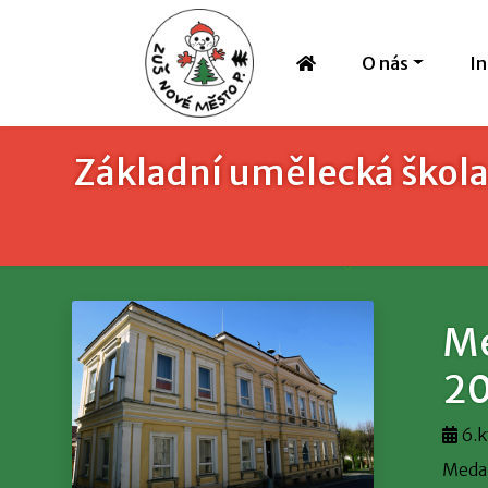
O nás
I
Základní umělecká škola
Me
2
6.k
Medai