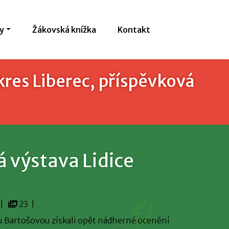
y
Žákovská knížka
Kontakt
res Liberec, příspěvková
 výstava Lidice
 |
23 |
ou Bartošovou získali opět nádherné ocenění