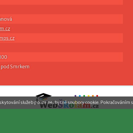
ánová
m.cz
mps.cz
100
 pod Smrkem
skytování služeb pouze nezbytné soubory cookie. Pokračováním s 
ášení o přístupnosti
|
Webové stránky s redakčním systémem pro
ní umělecká škola, Nové Město pod Smrkem, okres Liberec, přís