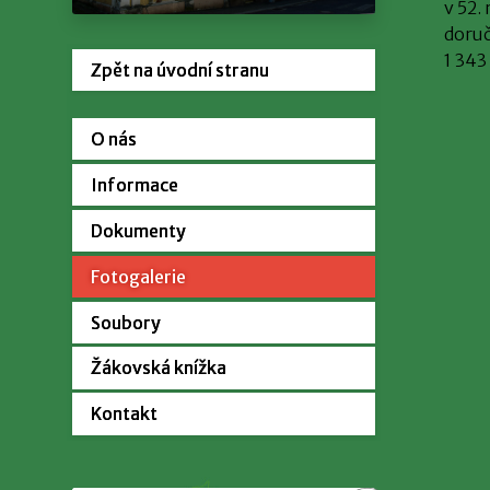
v 52.
doruč
1 343
Zpět na úvodní stranu
O nás
Informace
Dokumenty
Fotogalerie
Soubory
Žákovská knížka
Kontakt