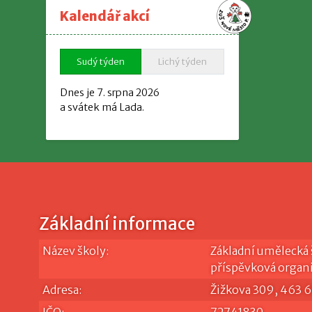
Kalendář akcí
Sudý týden
Lichý týden
Dnes je 7. srpna 2026
a svátek má Lada.
Základní informace
Název školy:
Základní umělecká 
příspěvková organ
Adresa:
Žižkova 309, 463