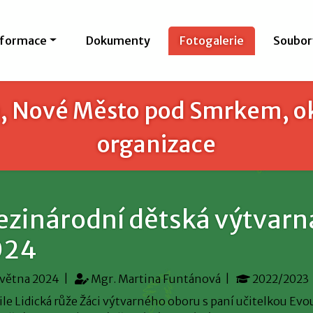
nformace
Dokumenty
Fotogalerie
Soubor
, Nové Město pod Smrkem, ok
organizace
zinárodní dětská výtvarná
024
větna 2024 |
Mgr. Martina Funtánová |
2022/2023
le Lidická růže Žáci výtvarného oboru s paní učitelkou Ev