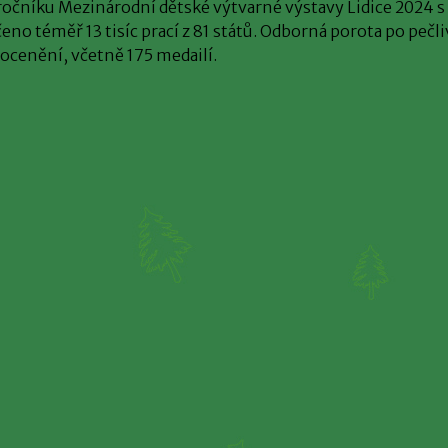
 ročníku Mezinárodní dětské výtvarné výstavy Lidice 2024
eno téměř 13 tisíc prací z 81 států. Odborná porota po pečl
 ocenění, včetně 175 medailí.