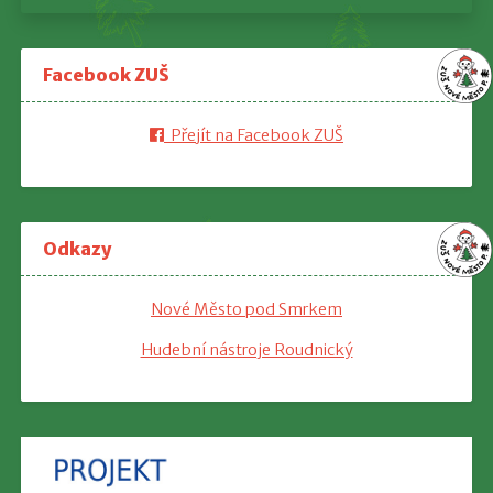
Facebook ZUŠ
Přejít na Facebook ZUŠ
Odkazy
Nové Město pod Smrkem
Hudební nástroje Roudnický