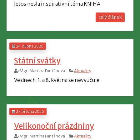
letos nesla inspirativní téma KNIHA.
celý článek
24.dubna 2026
Státní svátky
Mgr. Martina Funtánová |
Aktuality
Ve dnech 1. a 8. května se nevyučuje.
27.března 2026
Velikonoční prázdniny
Mgr. Martina Funtánová |
Aktuality