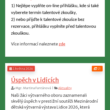
1)
Nejlépe
vyplňte on-line přihlášku
, kde si také
vyberete termín talentové zkoušky,
2)
nebo
přijďte k talentové zkoušce bez
rezervace, přihlášku vyplníte před talentovou
zkouškou.
Více informací naleznete
zde
2.května 2026
21
Úspěch v Lidicích
Mgr. Martina Funtánová |
Aktuality
Naši žáci výtvarného oboru zaznamenali
skvělý úspěch v prestižní soutěži Mezinárodní
dětská výtvarná výstava Lidice 2026, která