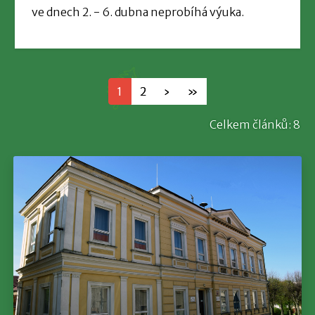
ve dnech 2. - 6. dubna neprobíhá výuka.
1
2
›
»
Celkem článků: 8