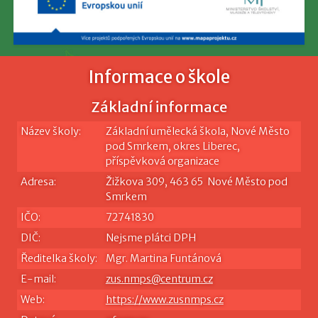
Informace o škole
Základní informace
Název školy:
Základní umělecká škola, Nové Město
pod Smrkem, okres Liberec,
příspěvková organizace
Adresa:
Žižkova 309, 463 65 Nové Město pod
Smrkem
IČO:
72741830
DIČ:
Nejsme plátci DPH
Ředitelka školy:
Mgr. Martina Funtánová
E-mail:
zus.nmps@centrum.cz
Web:
https://www.zusnmps.cz