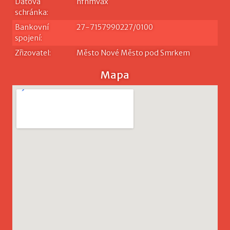
Datová
nfnmvax
schránka:
Bankovní
27-7157990227/0100
spojení:
Zřizovatel:
Město Nové Město pod Smrkem
Mapa